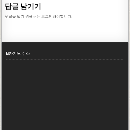
답글 남기기
댓글을 달기 위해서는
로그인
해야합니다.
M카지노 주소