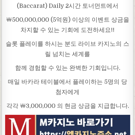
(Baccarat) Daily 2시간 토너먼트에서
￦500,000,000 (5억원) 이상의 이벤트 상금을
차지할 수 있는 기회에 도전하세요!!
슬롯 플레이를 하시는 분도 라이브 카지노의 스
릴 넘치는 세계를
함께 경험할 수 있는 완벽한 기회입니다.
매일 바카라 테이블에서 플레이하는 5명의 당
첨자에게
각각 ￦3,000,000 의 현금 상금을 지급합니다.