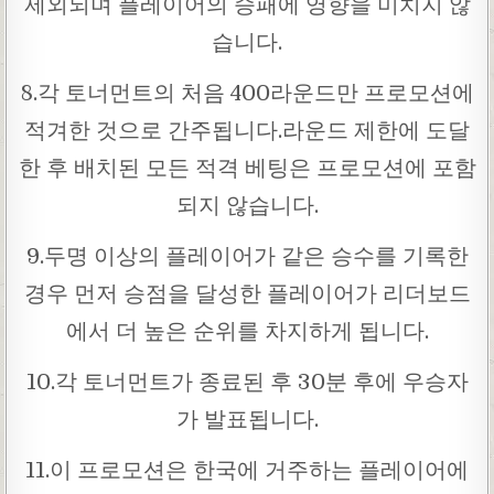
제외되며 플레이어의 승패에 영향을 미치지 않
습니다.
8.각 토너먼트의 처음 400라운드만 프로모션에
적겨한 것으로 간주됩니다.라운드 제한에 도달
한 후 배치된 모든 적격 베팅은 프로모션에 포함
되지 않습니다.
9.두명 이상의 플레이어가 같은 승수를 기록한
경우 먼저 승점을 달성한 플레이어가 리더보드
에서 더 높은 순위를 차지하게 됩니다.
10.각 토너먼트가 종료된 후 30분 후에 우승자
가 발표됩니다.
11.이 프로모션은 한국에 거주하는 플레이어에