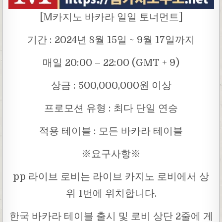
[M카지노 바카라 일일 토너먼트]
기간 : 2024년 8월 15일 ~ 9월 17일까지
매일 20:00 – 22:00 (GMT + 9)
상금 : 500,000,000원 이상
프로모션 유형 : 최다 단일 연승
적용 테이블 : 모든 바카라 테이블
※요구사항※
pp 라이브 로비는 라이브 카지노 로비에서 상
위 1번에 위치합니다.
한국 바카라 테이블 출시 및 로비 상단 2줄에 게