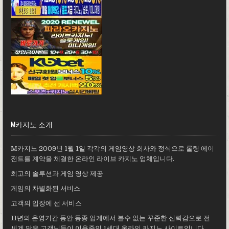
M카지노 소개
M카지노 2009년 1월 1일 각각의 게임영상 회사와 정식으로 롤링 에이
전트를 계약을 체결한 온라인 라이브 카지노 업체입니다.
최고의 솔루션과 게임 영상 제공
게임의 차별화된 서비스
고객의 입장에 선 서비스
11년의 운영기간 동안 동종 업계에서 볼수 없는 꾸준한 신뢰감으로 전
세계 많은 고객님들이 이용중인 1세대 온라인 카지노 사이트입니다.