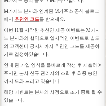
M카지노 공식 블로그 M카주소입니다.
M카지노 본사와 연계된 M카주소 공식 블로그
에서
추천인 코드
를 받으세요.
이번 11월 시작한 추천인 제공 이벤트는 M카지
노 본사와의 협약으로 일시적인 이벤트로 별도
의 고객센터 공지시까지 추천인 코드를 제공하
기로 결정하였습니다.
안내 된 가입 양식을 올바르게 작성 후 제출하여
주시면 본사 신규 관리자의 조회 후 최종 승인
까지 도와 드리고 있습니다.
해당 이벤트는 본사의 사정으로 조기 종료 될 수
있습니다.