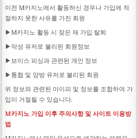
이전 M카지노에서 활동하신 경우나 가입에 적
절하지 못한 사유를 가진 회원
▶M카지노 활동 시 잦은 재 가입 탈퇴
▶악성 유저로 불리된 회원정보
▶보이스 피싱과 관련된 개인 정보
▶통협 및 양방 유저로 불리된 회원
위 정보와 관련된 아이피 및 정보를 조합하여 가
입이 거절될 수 있습니다.
M카지노 가입 이후 주의사항 및 사이트 이용방
법