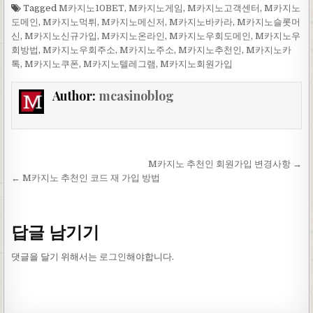
Tagged
M카지노10BET
,
M카지노게임
,
M카지노고객센터
,
M카지노
도메인
,
M카지노먹튀
,
M카지노메신저
,
M카지노바카라
,
M카지노슬롯머
신
,
M카지노신규가입
,
M카지노온라인
,
M카지노우회도메인
,
M카지노우
회방법
,
M카지노우회주소
,
M카지노주소
,
M카지노추천인
,
M카지노카
톡
,
M카지노쿠폰
,
M카지노텔레그램
,
M카지노회원가입
Author:
mcasinoblog
글 탐색
M카지노 추천인 회원가입 변경사항 →
← M카지노 추천인 코드 재 가입 방법
답글 남기기
댓글을 달기 위해서는
로그인
해야합니다.