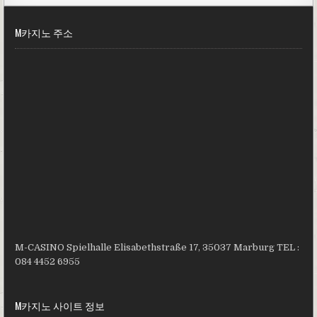
M카지노 주소
M-CASINO Spielhalle Elisabethstraße 17, 35037 Marburg TEL :
084 4452 6955
M카지노 사이트 정보