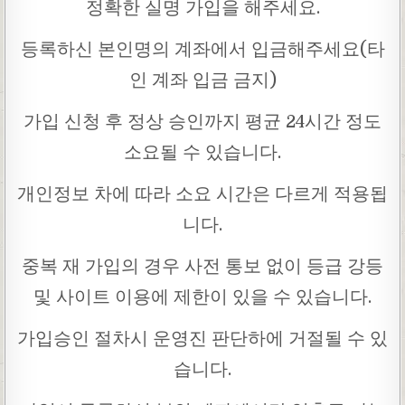
정확한 실명 가입을 해주세요.
등록하신 본인명의 계좌에서 입금해주세요(타
인 계좌 입금 금지)
가입 신청 후 정상 승인까지 평균 24시간 정도
소요될 수 있습니다.
개인정보 차에 따라 소요 시간은 다르게 적용됩
니다.
중복 재 가입의 경우 사전 통보 없이 등급 강등
및 사이트 이용에 제한이 있을 수 있습니다.
가입승인 절차시 운영진 판단하에 거절될 수 있
습니다.