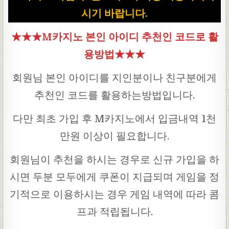
시기 바랍니다.
★★★M카지노 본인 아이디 추천인 코드로 활
용방법★★★
회원님 본인 아이디를 지인분이나 친구분에게
추천인 코드를 활용하는방법입니다.
다만 최초 가입 후 M카지노에서 입금내역 1천
만원 이상이 필요합니다.
회원님이 추천을 하시는 경우로 신규 가입을 하
시면 두분 모두에게 쿠폰이 지급되며 게임을 정
기적으로 이용하시는 경우 게임 내역에 따라 콤
프과 적립됩니다.