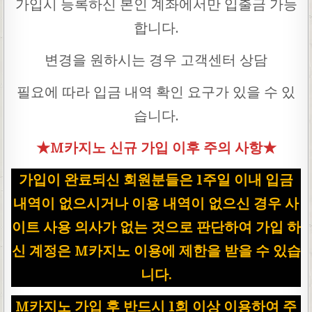
가입시 등록하신 본인 계좌에서만 입출금 가능
합니다.
변경을 원하시는 경우 고객센터 상담
필요에 따라 입금 내역 확인 요구가 있을 수 있
습니다.
★M카지노 신규 가입 이후 주의 사항★
가입이 완료되신 회원분들은 1주일 이내 입금
내역이 없으시거나 이용 내역이 없으신 경우 사
이트 사용 의사가 없는 것으로 판단하여 가입 하
신 계정은 M카지노 이용에 제한을 받을 수 있습
니다.
M카지노 가입 후 반드시 1회 이상 이용하여 주