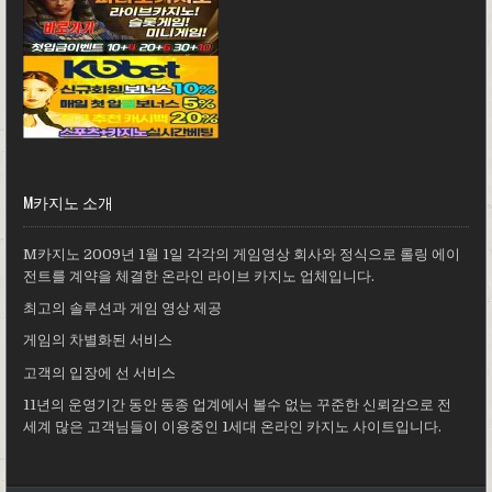
M카지노 소개
M카지노 2009년 1월 1일 각각의 게임영상 회사와 정식으로 롤링 에이
전트를 계약을 체결한 온라인 라이브 카지노 업체입니다.
최고의 솔루션과 게임 영상 제공
게임의 차별화된 서비스
고객의 입장에 선 서비스
11년의 운영기간 동안 동종 업계에서 볼수 없는 꾸준한 신뢰감으로 전
세계 많은 고객님들이 이용중인 1세대 온라인 카지노 사이트입니다.