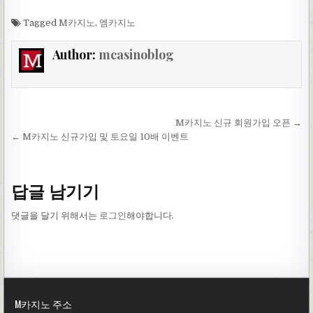
Tagged
M카지노
,
엠카지노
Author:
mcasinoblog
글 탐색
M카지노 신규 회원가입 오픈 →
← M카지노 신규가입 및 토요일 10배 이벤트
답글 남기기
댓글을 달기 위해서는
로그인
해야합니다.
M카지노 주소