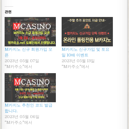
관련
M카지노 신규 회원가입 오
M카지노 신규가입 및 토요
픈
일 10배 이벤트
2023년 05월 07일
2023년 05월 13일
"M카주소"에서
"M카주소"에서
M카지노 추천인 코드 발급
합니다.
2023년 05월 06일
"M카주소"에서