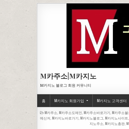
Skip to content
M카주소|M카지노
M카지노 블로그 회원 커뮤니티
홈
M카지노 회원가입
M카지노 고객센터
POSTED IN
M카주소
,
M카주소도메인
,
M카주소바로가기
,
M카주소블
메신저
,
M카지노바로가기
,
M카지노블로그
,
M카지노사이트
지노주소
,
M카지노총판
,