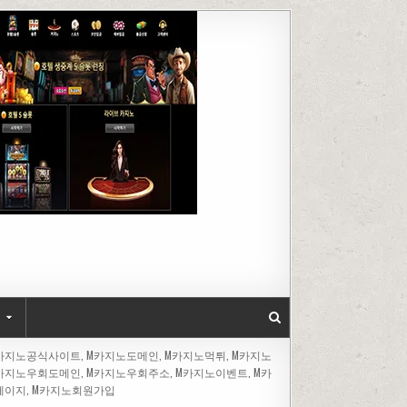
카지노공식사이트
,
M카지노도메인
,
M카지노먹튀
,
M카지노
카지노우회도메인
,
M카지노우회주소
,
M카지노이벤트
,
M카
페이지
,
M카지노회원가입