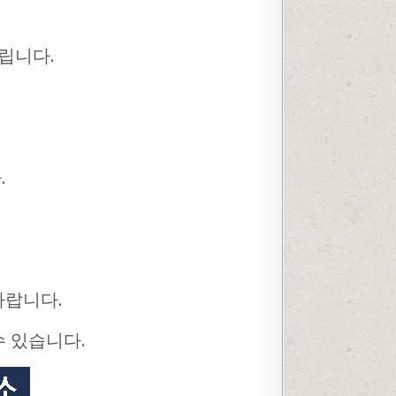
립니다.
.
트
바랍니다.
수 있습니다.