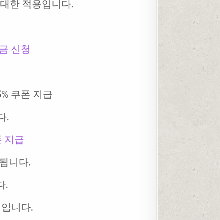
 대한 적용입니다.
출금 신청
5% 쿠폰 지급
다.
폰 지급
됩니다.
다.
터입니다.