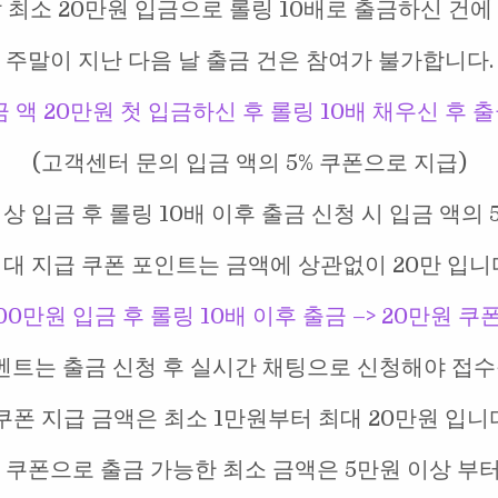
 최소 20만원 입금으로 롤링 10배로 출금하신 건에
주말이 지난 다음 날 출금 건은 참여가 불가합니다.
금 액 20만원 첫 입금하신 후 롤링 10배 채우신 후 
(고객센터 문의 입금 액의 5% 쿠폰으로 지급)
이상 입금 후 롤링 10배 이후 출금 신청 시 입금 액의 
대 지급 쿠폰 포인트는 금액에 상관없이 20만 입니
500만원 입금 후 롤링 10배 이후 출금 –> 20만원 쿠
이벤트는 출금 신청 후 실시간 채팅으로 신청해야 접수
쿠폰 지급 금액은 최소 1만원부터 최대 20만원 입니
 쿠폰으로 출금 가능한 최소 금액은 5만원 이상 부