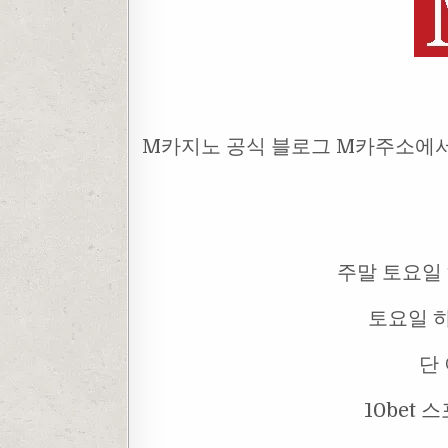
M카지노 공식 블로그 M카주소에서 
주말 토요일
토요일 하
단
10bet