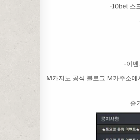
-10bet
-이벤
M카지노 공식 블로그 M카주소에서
즐