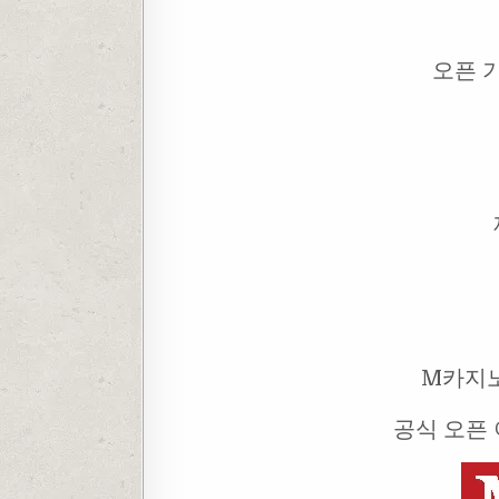
오픈 
M카지노
공식 오픈 