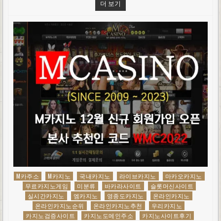
M카지노 입출금 사용방법
더 보기
M카주소
M카지노
국내카지노
라이브카지노
마카오카지노
Posted in
무료카지노게임
미분류
바카라사이트
슬롯머신사이트
실시간카지노
엠카지노
영종도카지노
온라인카지노
온라인카지노순위
온라인카지노추천
우리카지노
카지노검증사이트
카지노도메인주소
카지노사이트후기