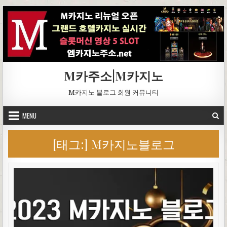
Skip to content
M카주소|M카지노
M카지노 블로그 회원 커뮤니티
MENU
[태그:]
M카지노블로그