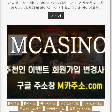
서 새해 인사 드립니다. 2022년이 지나가고 2023년 새로운 해가 찾
아왔습니다. 새해 복 많이 받으시고 웃음과 즐거운 일이 가득한…
M카지노 설 연휴 인사말
더 보기
M카주소
M카지노
국내카지노
라이브카지노
마카오카지노
Posted in
무료카지노게임
바카라사이트
슬롯머신사이트