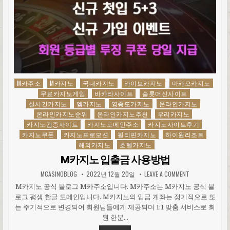
M카주소
M카지노
국내카지노
라이브카지노
마카오카지노
Posted in
무료카지노게임
바카라사이트
슬롯머신사이트
실시간카지노
엠카지노
영종도카지노
온라인카지노
온라인카지노순위
온라인카지노추천
우리카지노
카지노검증사이트
카지노도메인주소
카지노사이트후기
카지노쿠폰
카지노프로모션
필리핀카지노
하이원리조트
해외카지노
호텔카지노
M카지노 입출금 사용방법
AUTHOR:
PUBLISHED DATE:
ON M카지노 
MCASINOBLOG
2022년 12월 20일
LEAVE A COMMENT
M카지노 공식 블로그 M카주소입니다. M카주소는 M카지노 공식 블
로그 평생 한글 도메인입니다. M카지노의 입금 계좌는 정기적으로 또
는 주기적으로 변경되어 회원님들에게 제공되며 1:1 맞춤 서비스로 회
원 한분…