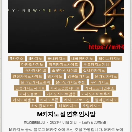
M카주소
M카지노
국내카지노
내국인카지노
라이브카지노
Posted in
마카오카지노
먹튀카지노사이트
무료카지노게임
바카라사이트
슬롯머신사이트
실시간카지노
안전카지노사이트
엠카지노
영종도카지노
온라인카지노
온라인카지노순위
온라인카지노추천
우리카지노
인증카지노사이트
카지노검증사이트
카지노도메인주소
카지노블로그
카지노사이트검증
카지노사이트후기
카지노이벤트
카지노쿠폰
카지노프로모션
필리핀카지노
하이원리조트
해외카지노
호텔카지노
M카지노 설 연휴 인사말
AUTHOR:
PUBLISHED DATE:
ON M카지노 설
MCASINOBLOG
2023년 01월 21일
LEAVE A COMMENT
M카지노 공식 블로그 M카주소에 오신 것을 환영합니다. M카지노에