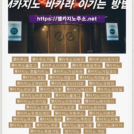
M카주소
M카주소가입
M카주소도메인
M카주소바로가기
Posted in
M카주소블로그
M카주소사이트
M카주소평생주소
M카지노
M카지노 호텔카지노
M카지노가상계좌
M카지노가입코드
M카지노게임
M카지노계열사
M카지노계좌발급
M카지노고객센터
M카지노공식사이트
M카지노도메인
M카지노리뉴얼
M카지노먹튀
M카지노메신저
M카지노모바일
M카지노바로가기
M카지노블로그
M카지노사이트
M카지노신규가입
M카지노안전계좌
M카지노에이전시
M카지노오류
M카지노오픈
M카지노온라인
M카지노우회도메인
M카지노우회주소
M카지노이벤트
M카지노주소
M카지노총판
M카지노추천인
M카지노카톡
M카지노콤프
M카지노쿠폰
M카지노텔레그램
M카지노페이지
M카지노회원가입
엠카지노
카지노 게임