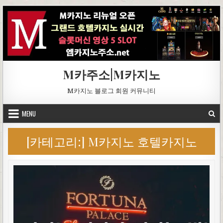
Skip to content
M카주소|M카지노
M카지노 블로그 회원 커뮤니티
MENU
[카테고리:]
M카지노 호텔카지노