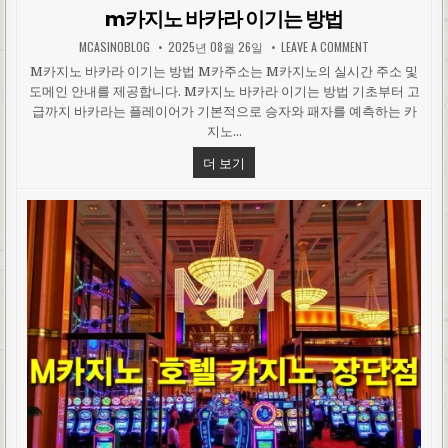
m카지노 바카라 이기는 방법
AUTHOR:
PUBLISHED DATE:
ON M카지노 
MCASINOBLOG
2025년 08월 26일
LEAVE A COMMENT
M카지노 바카라 이기는 방법 M카주소는 M카지노의 실시간 주소 및
도메인 안내를 제공합니다. M카지노 바카라 이기는 방법 기초부터 고
급까지 바카라는 플레이어가 기본적으로 승자와 패자를 예측하는 카
지노…
M카지노 바카라 이기는 방법
더 보기